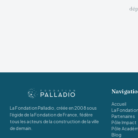
dép
Navigati
Accueil
La Fondation Palladio, créée en 2008 sous
La Fondatio
l'égide de la Fondation de France, fédère
Partenaires
tous les acteurs de la construction de la ville
Pôle Impact
de demain.
Pôle Acadé
Blog