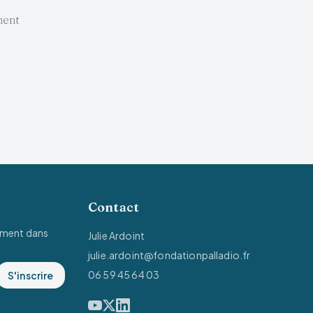
ment
Contact
ement dans
Julie Ardoint
julie.ardoint@fondationpalladio.fr
06 59 45 64 03
S'inscrire