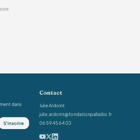
ment
Contact
ement dans
Julie Ardoint
julie.ardoint@fondationpalladio.fr
06 59 45 64 03
S'inscrire