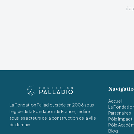
dép
Navigati
Accueil
La Fondation Palladio, créée en 2008 sous
La Fondatio
l'égide de la Fondation de France, fédère
Partenaires
tous les acteurs de la construction de la ville
Pôle Impact
de demain.
Pôle Acadé
Blog