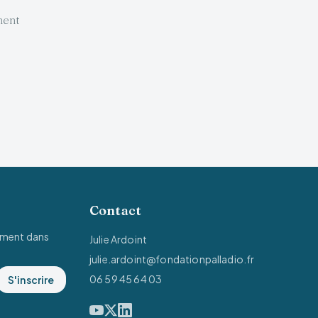
ment
Contact
ement dans
Julie Ardoint
julie.ardoint@fondationpalladio.fr
06 59 45 64 03
S'inscrire