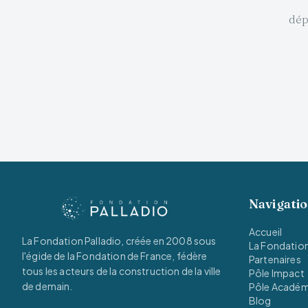
dép
Navigati
Accueil
La Fondation Palladio, créée en 2008 sous
La Fondatio
l'égide de la Fondation de France, fédère
Partenaires
tous les acteurs de la construction de la ville
Pôle Impact
de demain.
Pôle Acadé
Blog